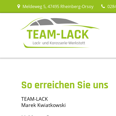
Skip
Meldeweg 5, 47495 Rheinberg-Orsoy
028
to
content
So erreichen Sie uns
TEAM-LACK
Marek Kwiatkowski