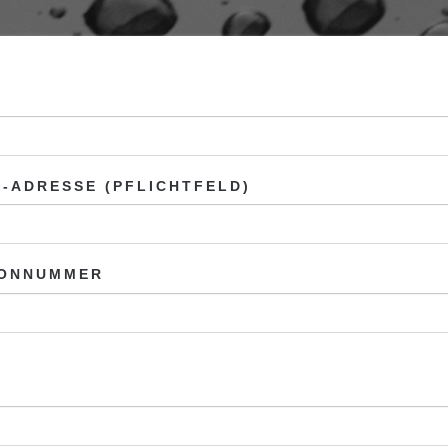
L-ADRESSE (PFLICHTFELD)
FONNUMMER
E DIESES FELD LEER.